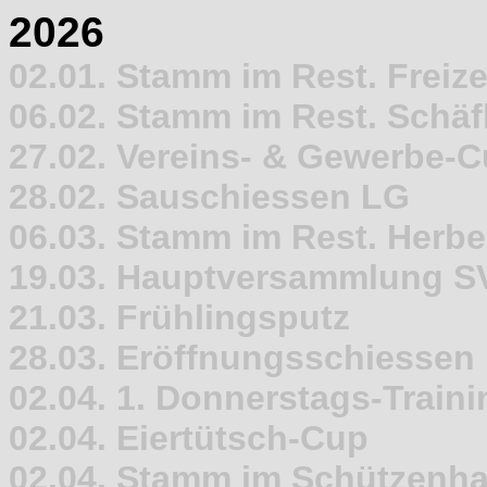
2026
02.01. Stamm im Rest. Freize
06.02. Stamm im Rest. Schäfl
27.02. Vereins- & Gewerbe-
28.02. Sauschiessen LG
06.03. Stamm im Rest. Herb
19.03. Hauptversammlung S
21.03. Frühlingsputz
28.03. Eröffnungsschiessen
02.04. 1. Donnerstags-Traini
02.04. Eiertütsch-Cup
02.04. Stamm im Schützenh